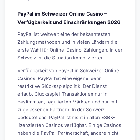
PayPal im Schweizer Online Casino –
Verfügbarkeit und Einschränkungen 2026
PayPal ist weltweit eine der bekanntesten
Zahlungsmethoden und in vielen Ländern die
erste Wahl für Online-Casino-Zahlungen. In der
Schweiz ist die Situation komplizierter.
Verfügbarkeit von PayPal in Schweizer Online
Casinos: PayPal hat eine eigene, sehr
restriktive Glücksspielpolitik. Der Dienst
erlaubt Glücksspiel-Transaktionen nur in
bestimmten, regulierten Märkten und nur mit
zugelassenen Partnern. In der Schweiz
bedeutet das: PayPal ist nicht in allen ESBK-
lizenzierten Casinos verfügbar. Einige Casinos
haben die PayPal-Partnerschaft, andere nicht.