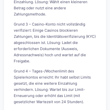
Einzahlung. Lösung: Wählt einen kleineren
Betrag oder nutzt eine andere
Zahlungsmethode.
Grund 3 – Casino-Konto nicht vollständig
verifiziert: Einige Casinos blockieren
Zahlungen, bis die Identitätsverifizierung (KYC)
abgeschlossen ist. Lösung: Ladet die
erforderlichen Dokumente (Ausweis,
Adressnachweis) hoch und wartet auf die
Freigabe.
Grund 4 – Tages-/Wochenlimit des
Spielerkontos erreicht: Ihr habt selbst Limits
gesetzt, die eine weitere Einzahlung
verhindern. Lösung: Wartet bis zur Limit-
Erneuerung oder erhöht das Limit (mit
gesetzlicher Wartezeit von 24 Stunden).