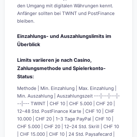
den Umgang mit digitalen Währungen kennt.
Anfänger sollten bei TWINT und PostFinance
bleiben.
Einzahlungs- und Auszahlungslimits im
Überblick
Limits variieren je nach Casino,
Zahlungsmethode und Spielerkonto-
Status:
Methode | Min. Einzahlung | Max. Einzahlung |
Min. Auszahlung | Auszahlungszeit ---|---|---|-
--|--- TWINT | CHF 10 | CHF 5.000 | CHF 20 |
12–48 Std. PostFinance Karte | CHF 10 | CHF
10.000 | CHF 20 | 1–3 Tage PayPal | CHF 10 |
CHF 5.000 | CHF 20 | 12–24 Std. Skrill | CHF 10
| CHF 15.000 | CHF 10 | 24 Std. Paysafecard |