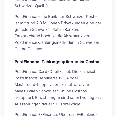
Schweizer Qualität
PostFinance – die Bank der Schweizer Post –
ist mit rund 2,8 Millionen Privatkunden eine der
grössten Schweizer Retail-Banken.
Entsprechend hoch ist die Akzeptanz von
PostFinance-Zahlungsmethoden in Schweizer
Online Casinos.
PostFinance-Zahlungsoptionen im Casino:
PostFinance Card (Debitkarte): Die klassische
PostFinance Debitkarte (VISA oder
Mastercard-Kooperationskarte) wird von
nahezu allen Schweizer Online Casinos
akzeptiert. Einzahlungen sind sofort verfügbar,
Auszahlungen dauern 1–3 Werktage.
PostFinance E-Finance: Über das E-Banking-