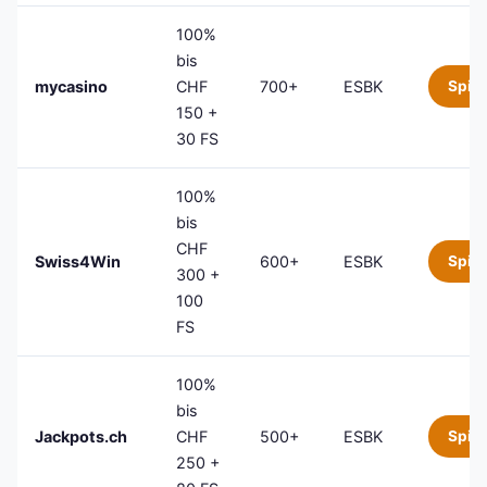
100%
bis
mycasino
CHF
700+
ESBK
Spiel
150 +
30 FS
100%
bis
CHF
Swiss4Win
600+
ESBK
Spiel
300 +
100
FS
100%
bis
Jackpots.ch
CHF
500+
ESBK
Spiel
250 +