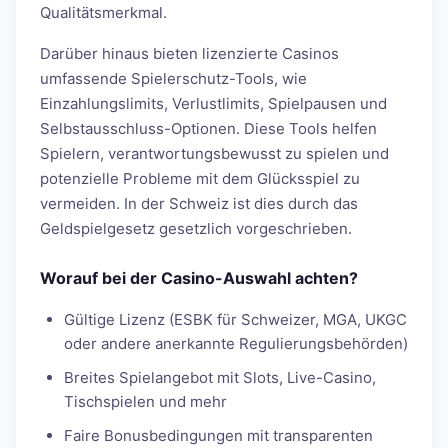
Qualitätsmerkmal.
Darüber hinaus bieten lizenzierte Casinos
umfassende Spielerschutz-Tools, wie
Einzahlungslimits, Verlustlimits, Spielpausen und
Selbstausschluss-Optionen. Diese Tools helfen
Spielern, verantwortungsbewusst zu spielen und
potenzielle Probleme mit dem Glücksspiel zu
vermeiden. In der Schweiz ist dies durch das
Geldspielgesetz gesetzlich vorgeschrieben.
Worauf bei der Casino-Auswahl achten?
Gültige Lizenz (ESBK für Schweizer, MGA, UKGC
oder andere anerkannte Regulierungsbehörden)
Breites Spielangebot mit Slots, Live-Casino,
Tischspielen und mehr
Faire Bonusbedingungen mit transparenten