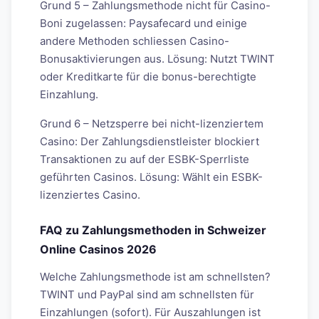
Grund 5 – Zahlungsmethode nicht für Casino-
Boni zugelassen: Paysafecard und einige
andere Methoden schliessen Casino-
Bonusaktivierungen aus. Lösung: Nutzt TWINT
oder Kreditkarte für die bonus-berechtigte
Einzahlung.
Grund 6 – Netzsperre bei nicht-lizenziertem
Casino: Der Zahlungsdienstleister blockiert
Transaktionen zu auf der ESBK-Sperrliste
geführten Casinos. Lösung: Wählt ein ESBK-
lizenziertes Casino.
FAQ zu Zahlungsmethoden in Schweizer
Online Casinos 2026
Welche Zahlungsmethode ist am schnellsten?
TWINT und PayPal sind am schnellsten für
Einzahlungen (sofort). Für Auszahlungen ist