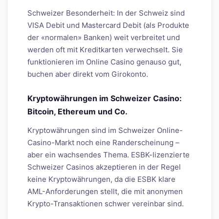
Schweizer Besonderheit: In der Schweiz sind
VISA Debit und Mastercard Debit (als Produkte
der «normalen» Banken) weit verbreitet und
werden oft mit Kreditkarten verwechselt. Sie
funktionieren im Online Casino genauso gut,
buchen aber direkt vom Girokonto.
Kryptowährungen im Schweizer Casino:
Bitcoin, Ethereum und Co.
Kryptowährungen sind im Schweizer Online-
Casino-Markt noch eine Randerscheinung –
aber ein wachsendes Thema. ESBK-lizenzierte
Schweizer Casinos akzeptieren in der Regel
keine Kryptowährungen, da die ESBK klare
AML-Anforderungen stellt, die mit anonymen
Krypto-Transaktionen schwer vereinbar sind.