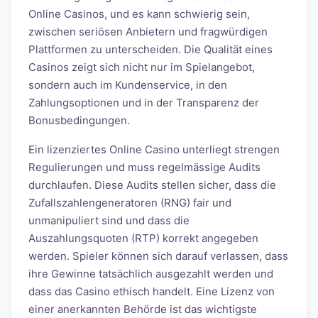
Online Casinos, und es kann schwierig sein,
zwischen seriösen Anbietern und fragwürdigen
Plattformen zu unterscheiden. Die Qualität eines
Casinos zeigt sich nicht nur im Spielangebot,
sondern auch im Kundenservice, in den
Zahlungsoptionen und in der Transparenz der
Bonusbedingungen.
Ein lizenziertes Online Casino unterliegt strengen
Regulierungen und muss regelmässige Audits
durchlaufen. Diese Audits stellen sicher, dass die
Zufallszahlengeneratoren (RNG) fair und
unmanipuliert sind und dass die
Auszahlungsquoten (RTP) korrekt angegeben
werden. Spieler können sich darauf verlassen, dass
ihre Gewinne tatsächlich ausgezahlt werden und
dass das Casino ethisch handelt. Eine Lizenz von
einer anerkannten Behörde ist das wichtigste