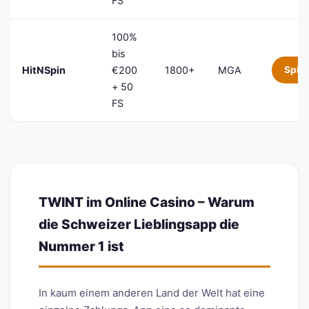
FS
100%
bis
HitNSpin
€200
1800+
MGA
Spiel
+ 50
FS
TWINT im Online Casino – Warum
die Schweizer Lieblingsapp die
Nummer 1 ist
In kaum einem anderen Land der Welt hat eine