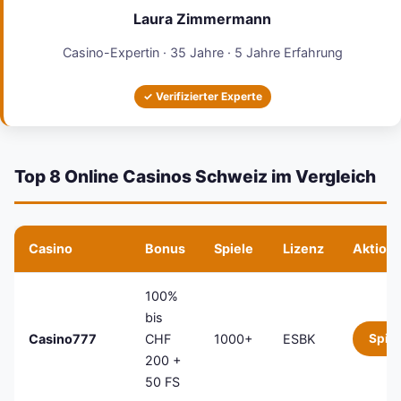
Laura Zimmermann
Casino-Expertin · 35 Jahre · 5 Jahre Erfahrung
✓ Verifizierter Experte
Top 8 Online Casinos Schweiz im Vergleich
Casino
Bonus
Spiele
Lizenz
Aktion
100%
bis
Casino777
CHF
1000+
ESBK
Spiel
200 +
50 FS