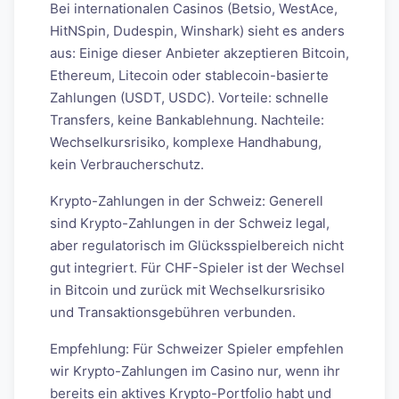
Bei internationalen Casinos (Betsio, WestAce,
HitNSpin, Dudespin, Winshark) sieht es anders
aus: Einige dieser Anbieter akzeptieren Bitcoin,
Ethereum, Litecoin oder stablecoin-basierte
Zahlungen (USDT, USDC). Vorteile: schnelle
Transfers, keine Bankablehnung. Nachteile:
Wechselkursrisiko, komplexe Handhabung,
kein Verbraucherschutz.
Krypto-Zahlungen in der Schweiz: Generell
sind Krypto-Zahlungen in der Schweiz legal,
aber regulatorisch im Glücksspielbereich nicht
gut integriert. Für CHF-Spieler ist der Wechsel
in Bitcoin und zurück mit Wechselkursrisiko
und Transaktionsgebühren verbunden.
Empfehlung: Für Schweizer Spieler empfehlen
wir Krypto-Zahlungen im Casino nur, wenn ihr
bereits ein aktives Krypto-Portfolio habt und