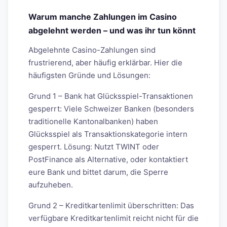
Warum manche Zahlungen im Casino
abgelehnt werden – und was ihr tun könnt
Abgelehnte Casino-Zahlungen sind
frustrierend, aber häufig erklärbar. Hier die
häufigsten Gründe und Lösungen:
Grund 1 – Bank hat Glücksspiel-Transaktionen
gesperrt: Viele Schweizer Banken (besonders
traditionelle Kantonalbanken) haben
Glücksspiel als Transaktionskategorie intern
gesperrt. Lösung: Nutzt TWINT oder
PostFinance als Alternative, oder kontaktiert
eure Bank und bittet darum, die Sperre
aufzuheben.
Grund 2 – Kreditkartenlimit überschritten: Das
verfügbare Kreditkartenlimit reicht nicht für die