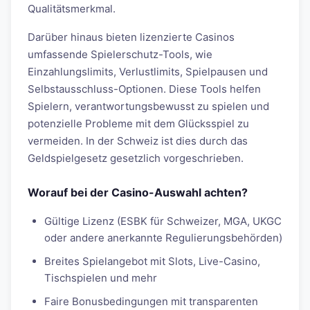
Qualitätsmerkmal.
Darüber hinaus bieten lizenzierte Casinos
umfassende Spielerschutz-Tools, wie
Einzahlungslimits, Verlustlimits, Spielpausen und
Selbstausschluss-Optionen. Diese Tools helfen
Spielern, verantwortungsbewusst zu spielen und
potenzielle Probleme mit dem Glücksspiel zu
vermeiden. In der Schweiz ist dies durch das
Geldspielgesetz gesetzlich vorgeschrieben.
Worauf bei der Casino-Auswahl achten?
Gültige Lizenz (ESBK für Schweizer, MGA, UKGC
oder andere anerkannte Regulierungsbehörden)
Breites Spielangebot mit Slots, Live-Casino,
Tischspielen und mehr
Faire Bonusbedingungen mit transparenten