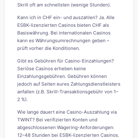
Skrill oft am schnellsten (wenige Stunden).
Kann ich in CHF ein- und auszahlen? Ja. Alle
ESBK-lizenzierten Casinos bieten CHF als
Basiswährung. Bei internationalen Casinos
kann es Währungsumrechnungen geben –
prüft vorher die Konditionen.
Gibt es Gebühren für Casino-Einzahlungen?
Seriöse Casinos erheben keine
Einzahlungsgebühren. Gebühren können
jedoch auf Seiten eures Zahlungsdienstleisters
anfallen (z.B. Skrill-Transaktionsgebühr von 1–
2 %).
Wie lange dauert eine Casino-Auszahlung via
TWINT? Bei verifizierten Konten und
abgeschlossenen Wagering-Anforderungen:
12–48 Stunden bei ESBK-lizenzierten Casinos.