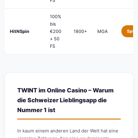
FS
100%
bis
HitNSpin
€200
1800+
MGA
Spiel
+ 50
FS
TWINT im Online Casino – Warum
die Schweizer Lieblingsapp die
Nummer 1 ist
In kaum einem anderen Land der Welt hat eine