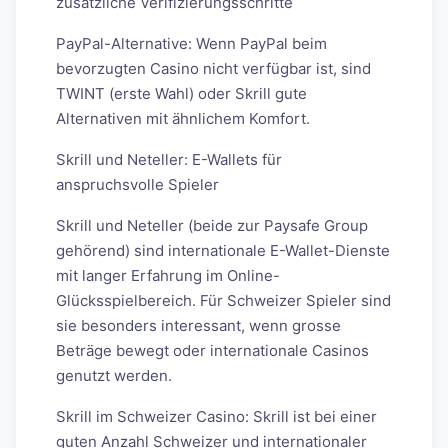
zusätzliche Verifizierungsschritte
PayPal-Alternative: Wenn PayPal beim
bevorzugten Casino nicht verfügbar ist, sind
TWINT (erste Wahl) oder Skrill gute
Alternativen mit ähnlichem Komfort.
Skrill und Neteller: E-Wallets für
anspruchsvolle Spieler
Skrill und Neteller (beide zur Paysafe Group
gehörend) sind internationale E-Wallet-Dienste
mit langer Erfahrung im Online-
Glücksspielbereich. Für Schweizer Spieler sind
sie besonders interessant, wenn grosse
Beträge bewegt oder internationale Casinos
genutzt werden.
Skrill im Schweizer Casino: Skrill ist bei einer
guten Anzahl Schweizer und internationaler