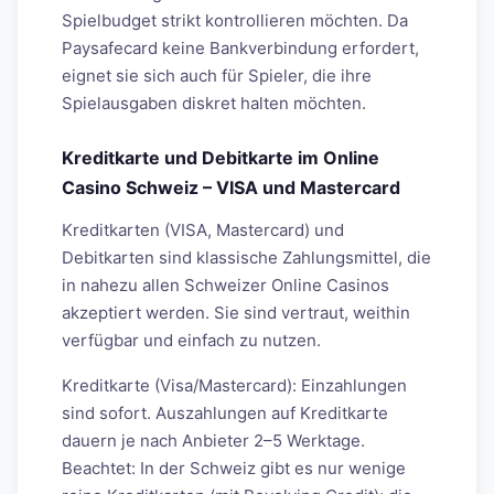
Spielbudget strikt kontrollieren möchten. Da
Paysafecard keine Bankverbindung erfordert,
eignet sie sich auch für Spieler, die ihre
Spielausgaben diskret halten möchten.
Kreditkarte und Debitkarte im Online
Casino Schweiz – VISA und Mastercard
Kreditkarten (VISA, Mastercard) und
Debitkarten sind klassische Zahlungsmittel, die
in nahezu allen Schweizer Online Casinos
akzeptiert werden. Sie sind vertraut, weithin
verfügbar und einfach zu nutzen.
Kreditkarte (Visa/Mastercard): Einzahlungen
sind sofort. Auszahlungen auf Kreditkarte
dauern je nach Anbieter 2–5 Werktage.
Beachtet: In der Schweiz gibt es nur wenige