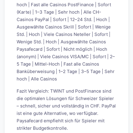
hoch | Fast alle Casinos PostFinance | Sofort
(Karte) | 1–3 Tage | Sehr hoch | Alle CH-
Casinos PayPal | Sofort | 12–24 Std. | Hoch |
Ausgewählte Casinos Skrill | Sofort | Wenige
Std. | Hoch | Viele Casinos Neteller | Sofort |
Wenige Std. | Hoch | Ausgewählte Casinos
Paysafecard | Sofort | Nicht möglich | Hoch
(anonym) | Viele Casinos VISA/MC | Sofort | 2–
5 Tage | Mittel-Hoch | Fast alle Casinos
Banküberweisung | 1–2 Tage | 3–5 Tage | Sehr
hoch | Alle Casinos
Fazit Vergleich: TWINT und PostFinance sind
die optimalen Lösungen für Schweizer Spieler
– schnell, sicher und vollständig in CHF. PayPal
ist eine gute Alternative, wo verfügbar.
Paysafecard empfiehlt sich für Spieler mit
strikter Budgetkontrolle.