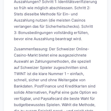
Auszahlungen? Schritt 1: Identitätsverifizierung
so früh wie möglich abschliessen. Schritt 2:
Stets dieselbe Methode für Ein- und
Auszahlung nutzen (die meisten Casinos
verlangen das für Sicherheitschecks). Schritt
3: Bonusbedingungen vollständig erfüllen,
bevor eine Auszahlung beantragt wird.
Zusammenfassung: Der Schweizer Online-
Casino-Markt bietet eine ausgezeichnete
Auswahl an Zahlungsmethoden, die speziell
auf Schweizer Spieler zugeschnitten sind.
TWINT ist die klare Nummer 1 – einfach,
schnell, sicher und ohne Weitergabe von
Bankdaten. PostFinance und Kreditkarten sind
solide Alternativen, PayPal eine gute Option wo
verfügbar, und Paysafecard die beste Wahl für
budgetbewusstes Spielen. Wählt die Methode,
die zu eurem Spielstil passt – und spielt stets