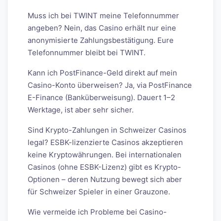
Muss ich bei TWINT meine Telefonnummer
angeben? Nein, das Casino erhält nur eine
anonymisierte Zahlungsbestätigung. Eure
Telefonnummer bleibt bei TWINT.
Kann ich PostFinance-Geld direkt auf mein
Casino-Konto überweisen? Ja, via PostFinance
E-Finance (Banküberweisung). Dauert 1–2
Werktage, ist aber sehr sicher.
Sind Krypto-Zahlungen in Schweizer Casinos
legal? ESBK-lizenzierte Casinos akzeptieren
keine Kryptowährungen. Bei internationalen
Casinos (ohne ESBK-Lizenz) gibt es Krypto-
Optionen – deren Nutzung bewegt sich aber
für Schweizer Spieler in einer Grauzone.
Wie vermeide ich Probleme bei Casino-