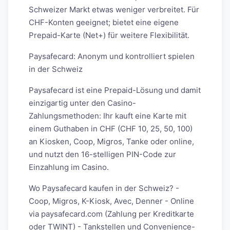
Schweizer Markt etwas weniger verbreitet. Für
CHF-Konten geeignet; bietet eine eigene
Prepaid-Karte (Net+) für weitere Flexibilität.
Paysafecard: Anonym und kontrolliert spielen
in der Schweiz
Paysafecard ist eine Prepaid-Lösung und damit
einzigartig unter den Casino-
Zahlungsmethoden: Ihr kauft eine Karte mit
einem Guthaben in CHF (CHF 10, 25, 50, 100)
an Kiosken, Coop, Migros, Tanke oder online,
und nutzt den 16-stelligen PIN-Code zur
Einzahlung im Casino.
Wo Paysafecard kaufen in der Schweiz? -
Coop, Migros, K-Kiosk, Avec, Denner - Online
via paysafecard.com (Zahlung per Kreditkarte
oder TWINT) - Tankstellen und Convenience-