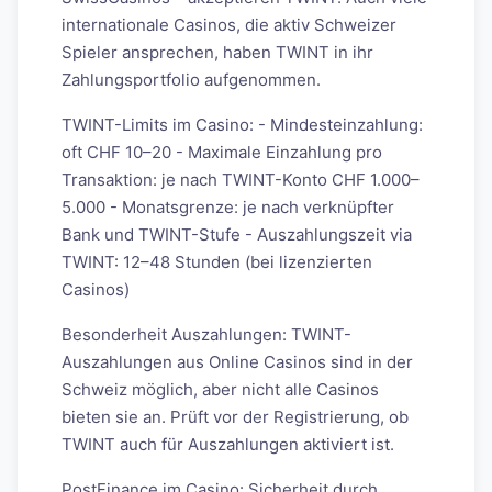
internationale Casinos, die aktiv Schweizer
Spieler ansprechen, haben TWINT in ihr
Zahlungsportfolio aufgenommen.
TWINT-Limits im Casino: - Mindesteinzahlung:
oft CHF 10–20 - Maximale Einzahlung pro
Transaktion: je nach TWINT-Konto CHF 1.000–
5.000 - Monatsgrenze: je nach verknüpfter
Bank und TWINT-Stufe - Auszahlungszeit via
TWINT: 12–48 Stunden (bei lizenzierten
Casinos)
Besonderheit Auszahlungen: TWINT-
Auszahlungen aus Online Casinos sind in der
Schweiz möglich, aber nicht alle Casinos
bieten sie an. Prüft vor der Registrierung, ob
TWINT auch für Auszahlungen aktiviert ist.
PostFinance im Casino: Sicherheit durch